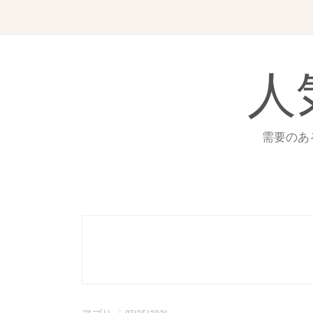
Skip
to
content
人
需要のあ