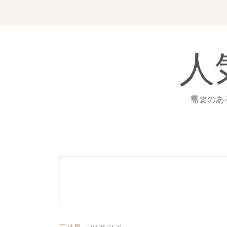
Skip
to
content
人
需要のあ